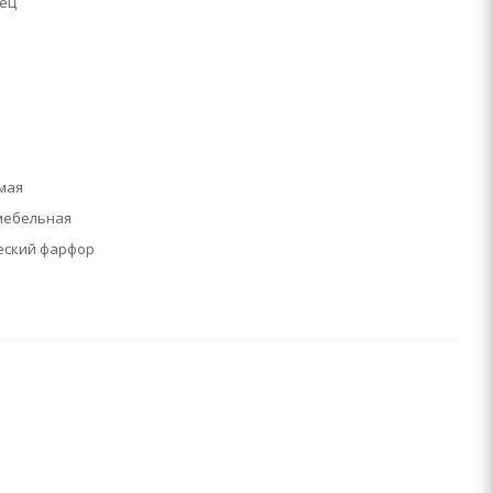
нец
мая
мебельная
еский фарфор