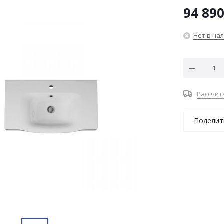
94 89
Нет в на
Рассчит
Поделит