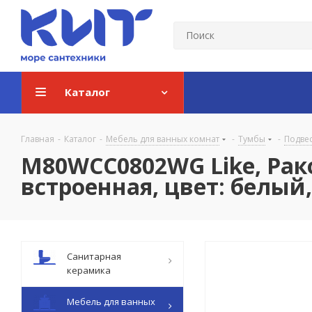
Каталог
Главная
-
Каталог
-
Мебель для ванных комнат
-
Тумбы
-
Подве
M80WCC0802WG Like, Рако
встроенная, цвет: белый
Санитарная
керамика
Мебель для ванных