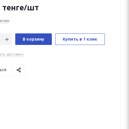
0
тенге
/шт
личии
В корзину
Купить в 1 клик
ать доставку
ься