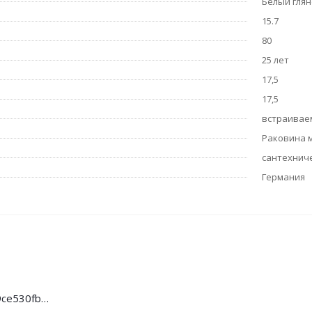
Белый гля
15.7
80
25 лет
17,5
17,5
встраивае
Раковина 
сантехнич
Германия
81c3d9b421f79ce530fb4ef4488b2587