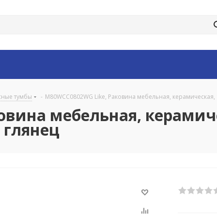
сные тумбы
-
M80WCC0802WG Like, Раковина мебельная, керамическая, 80
вина мебельная, керамиче
, глянец