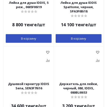
Лейка для душа IDDIS, 5
Лейка для душа IDDIS
реж., 0605F00i19
SpaHome, черная,
SPA3F0Bi18
8 800
тенге
/шт
14 100
тенге
/шт
В корзину
В корзину
Душевой гарнитур IDDIS
Держатель для лейки,
Sena, SEN3F70i16
черный, 080, IDDIS,
080BL00i53
34 600
тенге
/шт
3 200
тенге
/шт