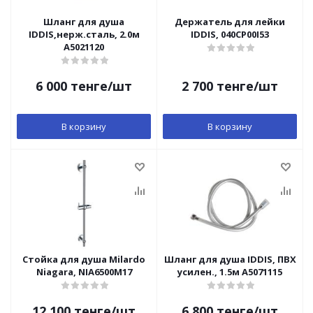
Шланг для душа
Держатель для лейки
IDDIS,нерж.сталь, 2.0м
IDDIS, 040CP00I53
A5021120
6 000
тенге
/шт
2 700
тенге
/шт
В корзину
В корзину
Стойка для душа Milardo
Шланг для душа IDDIS, ПВХ
Niagara, NIA6500M17
усилен., 1.5м A5071115
12 100
тенге
/шт
6 800
тенге
/шт