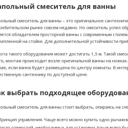
апольный смеситель для ванны
ольный смеситель для ванны – это оригинальное сантехниче
ребительском рынке совсем недавно. Но смеситель успел об
яется обладателем просторной ванны с современным стилем.
репленной на стойке. Для дополнительной устойчивости при
ота такого оборудования может достигать 1,5 м. Такой смес
го, монтаж происходит возле оригинальной ванны на ножках.
чае, если ванна будет размещена по центру комнаты. В инт
ественную сантехнику по доступной цене.
ак выбрать подходящее оборудова
ольный смеситель для ванны стоит выбрать, опираясь на с
Принцип управления. Чаще всего можно купить одно рычажн
Число отверстий, необходимых для установки. Чаще всего быв