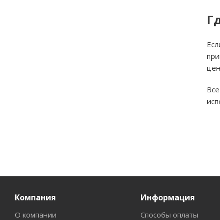
Г
Есл
при
цен
Все
исп
Компания
Информация
О компании
Способы оплаты