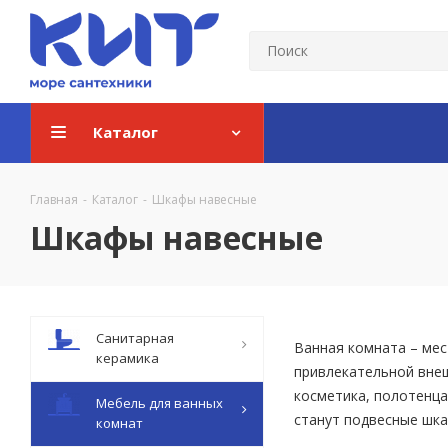
Каталог
Главная
-
Каталог
-
Шкафы навесные
Шкафы навесные
Санитарная
Ванная комната – мес
керамика
привлекательной внеш
косметика, полотенца
Мебель для ванных
станут подвесные шка
комнат