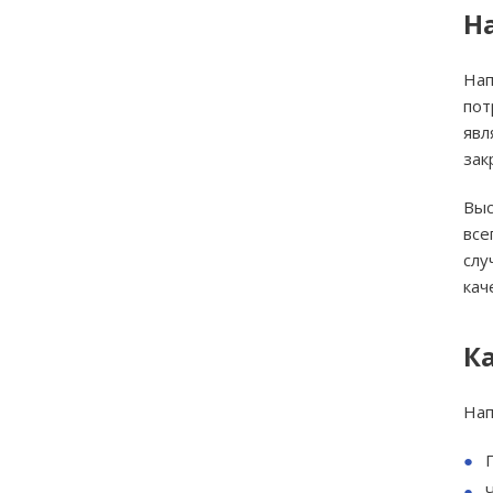
Н
Нап
пот
явл
зак
Выс
все
слу
кач
К
Нап