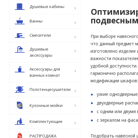
Душевые кабины
Оптимизир
подвесны
Ванны
Смесители
При выборе навесного
что данный предмет м
Душевые
изготовлено изделие 
аксессуары
важности показателем
удобной доступности.
Аксессуары для
гармонично располага
ванных комнат
модификации шкафов
Полотенцесушители
узкие однодверные
двухдверные распа
Кухонные мойки
с одним или двумя
с зеркалом на фаса
Комплектующие
Подобрать навесной ш
РАСПРОДАЖА