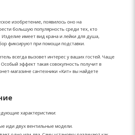
ское изобретение, появилось оно на
рести большую популярность среди тех, кто
 Изделие имеет вид крана и лейки для душа,
бор фиксируют при помощи подставки.
итель всегда вызовет интерес у ваших гостей. Чаще
 Особый эффект такая совокупность получит в
ернет-магазине сантехники «Кит» вы найдете
ние
ледующие характеристики:
ые иди двух вентильные модели.
ает одно или два. Саму установку различают как