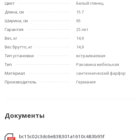
Цвет
Белый глянец
Длина, см
15.7
Ширина, см
65
Гарантия
25 лет
Вес, кг
14,9
Вес брутто, кг
14,9
Тип установки
встраиваемая
Тип
Раковина мебельная
Материал
сантехнический фарфор
Производитель
Германия
Документы
bc15c02c3dc6e838301a1610c483b95f