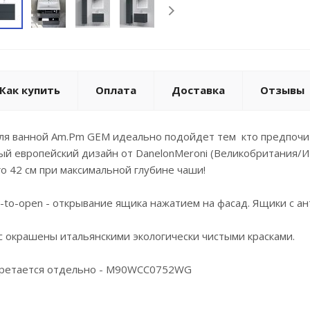
Как купить
Оплата
Доставка
Отзывы
ля ванной Am.Pm GEM идеально подойдет тем кто предпочи
й европейский дизайн от DanelonMeroni (Великобритания/Ит
го 42 см при максимальной глубине чаши!
open - открывание ящика нажатием на фасад. Ящики с ант
рашены итальянскими экологически чистыми красками.
тается отдельно - M90WCC0752WG