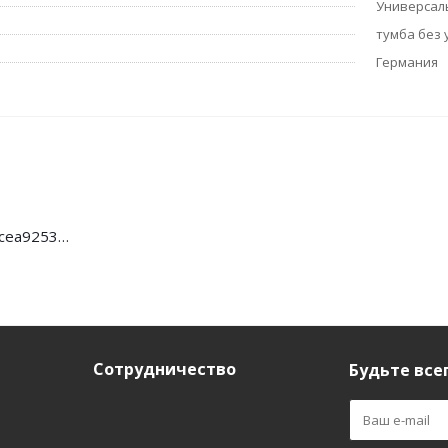
Универсал
тумба без
Германия
cec0ed67bf2c0cea9253b9b18c8d1c22
Сотрудничество
Будьте всег