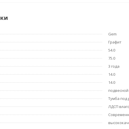
ики
Gem
Графит
54.0
75.0
3 года
14.0
14.0
подвесной
Тумба под
ЛДСП влаг
Современ
высококач