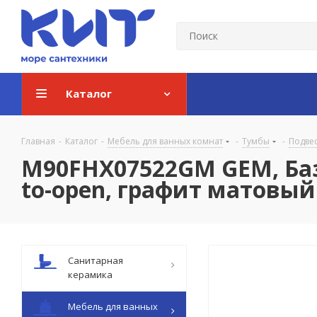
Каталог
Главная
-
Каталог
-
Мебель для ванных комнат
-
Тумбы
-
Подве
M90FHX07522GM GEM, База
to-open, графит матовый
Санитарная
керамика
Мебель для ванных