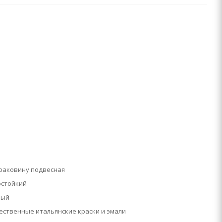
 раковину подвесная
остойкий
ный
ественные итальянские краски и эмали