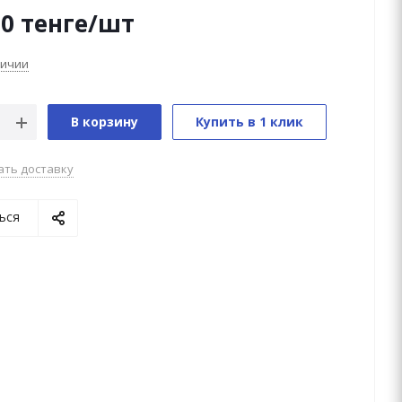
90
тенге
/шт
личии
В корзину
Купить в 1 клик
ать доставку
ься