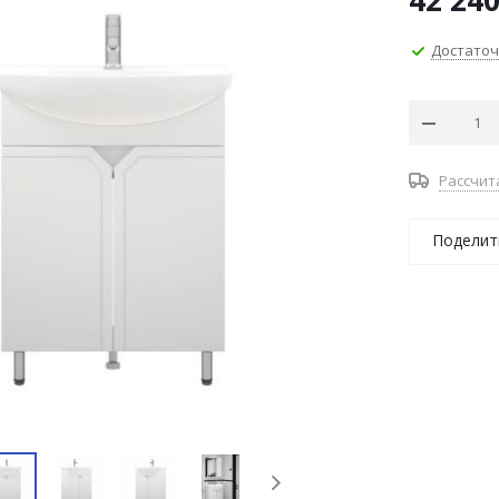
42 24
Достато
Рассчит
Поделит