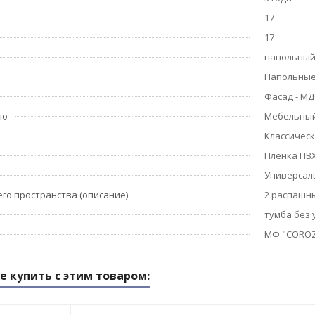
17
17
напольны
Напольные
Фасад - МД
но
Мебельный
Классичес
Пленка ПВ
Универсал
го пространства (описание)
2 распашн
тумба без
МФ "COROZ
е купить с этим товаром: