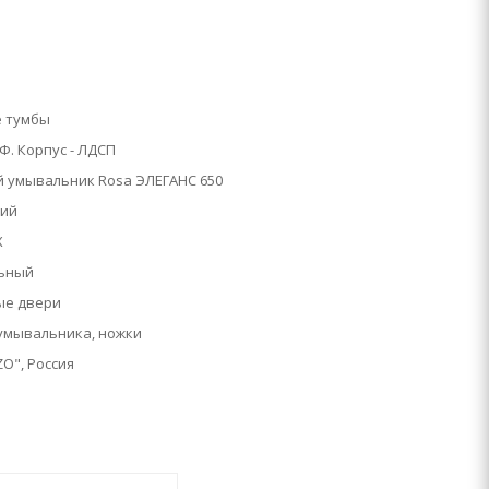
й
 тумбы
Ф. Корпус - ЛДСП
 умывальник Rosa ЭЛЕГАНС 650
кий
Х
ьный
ые двери
 умывальника, ножки
O", Россия