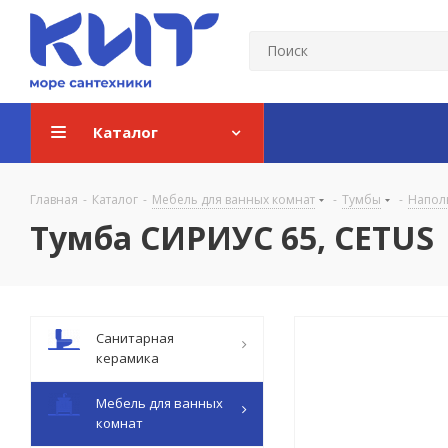
Каталог
Главная
-
Каталог
-
Мебель для ванных комнат
-
Тумбы
-
Напол
Тумба СИРИУС 65, CETUS
Санитарная
керамика
Мебель для ванных
комнат