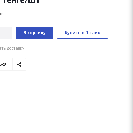
0
тенге
/шт
чно
В корзину
Купить в 1 клик
ать доставку
ься