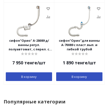
сифон"Орио" А-28089 д/
сифон"Орио"для ванны
ванны регул.
А-70089 с пласт.вып. и
полуавтомат, с перел. с
гибкой трубой
гибкой трубой
7 950
тенге
/шт
1 890
тенге
/шт
В корзину
В корзину
Популярные категории