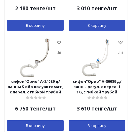
2 180
тенге
/шт
3 010
тенге
/шт
В корзину
В корзину
сифон"Орио" А-24089 д/
сифон"Орио" А-80089 д/
ванны S обр полуавтомат,
ванны регул. с перел. 1
с перел. с гибкой трубой
1/2,с гибкой трубой
6 750
тенге
/шт
3 610
тенге
/шт
В корзину
В корзину