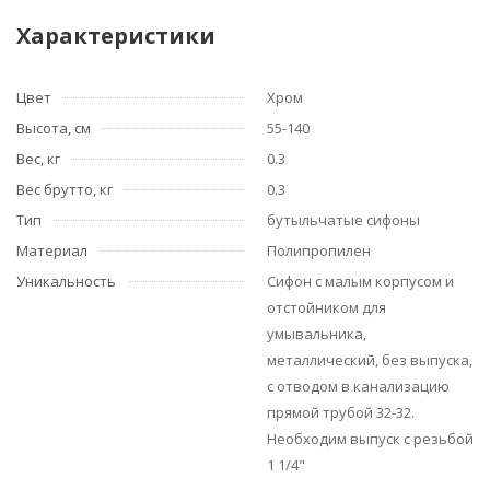
Характеристики
Цвет
Хром
Высота, см
55-140
Вес, кг
0.3
Вес брутто, кг
0.3
Тип
бутыльчатые сифоны
Материал
Полипропилен
Уникальность
Сифон с малым корпусом и
отстойником для
умывальника,
металлический, без выпуска,
с отводом в канализацию
прямой трубой 32-32.
Необходим выпуск с резьбой
1 1/4"