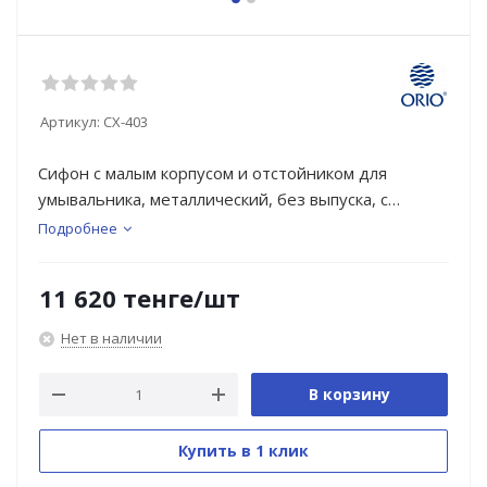
Артикул:
CX-403
Сифон с малым корпусом и отстойником для
умывальника, металлический, без выпуска, с
отводом в канализацию прямой трубой 32-32.
Подробнее
Необходим выпуск с резьбой 1 1/4"
11 620
тенге
/шт
Нет в наличии
В корзину
Купить в 1 клик