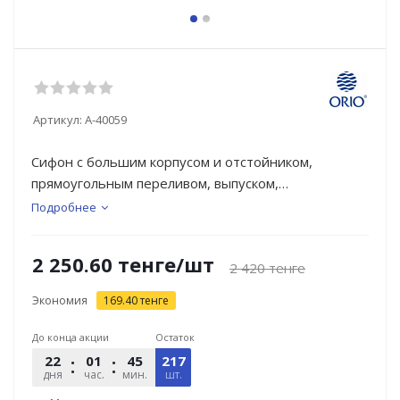
Артикул:
А-40059
Сифон с большим корпусом и отстойником,
прямоугольным переливом, выпуском,
нержавеющей чашкой д.70мм для мойки с
Подробнее
прямоугольным переливом. В комплекте две
прокладки на перелив - для круглой и
2 250.60
тенге
/шт
2 420
тенге
прямоугольной формы мойки. Необходим отвод в
канализацию.
Экономия
169.40
тенге
До конца акции
Остаток
22
01
45
217
29
дня
час.
мин.
шт.
сек.