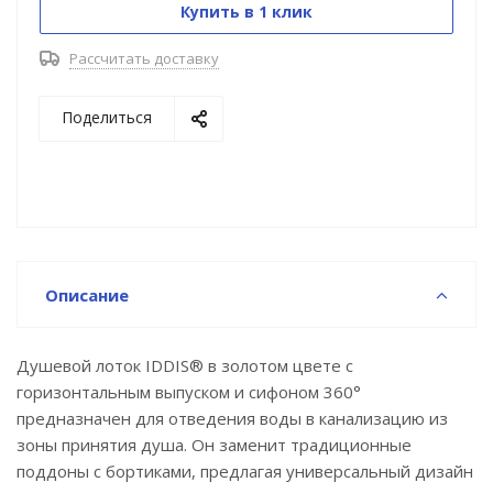
Купить в 1 клик
того, где находится подключение к канализации.
• Высокая пропускная способность — 42 л/мин.
Рассчитать доставку
• Легко очищается: удобно разобрать и промыть.
• Оснащен сухим затвором, защищающим от
Поделиться
неприятного запаха даже после испарения воды в
сифоне.
• Изготовлен из толстой высококачественной
нержавеющей стали AISI 304, обеспечивающей
долговечность, надежность и безопасность.
• Регулируемые опоры позволяют адаптировать
лоток по высоте.
Описание
• В комплекте все необходимое для монтажа:
гидрополотно с вырезом под размеры лотка,
переходник 40/50, фильтр для волос и крючок для
Душевой лоток IDDIS® в золотом цвете с
извлечения сетки.
горизонтальным выпуском и сифоном 360°
предназначен для отведения воды в канализацию из
Покрытие устойчиво к коррозии, появлению
зоны принятия душа. Он заменит традиционные
царапин, сколов и потускнению. На протяжении
поддоны с бортиками, предлагая универсальный дизайн