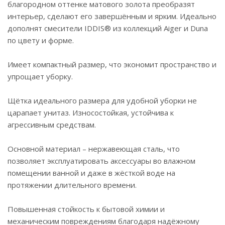
повреждение.
благородном оттенке матового золота преобразят
интерьер, сделают его завершённым и ярким. Идеально
Ёрш удобен в установке, монтаж не требует
дополнят смесители IDDIS® из коллекций Aiger и Duna
профессиональных навыков. Крепёжные элементы
по цвету и форме.
скрыты корпусом, что обеспечивает
привлекательный и аккуратный внешний вид.
Имеет компактный размер, что экономит пространство и
упрощает уборку.
Гарантия на аксессуары для ванной IDDIS® – 5 лет.
Щётка идеального размера для удобной уборки не
царапает унитаз. Износостойкая, устойчива к
агрессивным средствам.
Основной материал – нержавеющая сталь, что
позволяет эксплуатировать аксессуары во влажном
помещении ванной и даже в жёсткой воде на
протяжении длительного времени.
Повышенная стойкость к бытовой химии и
механическим повреждениям благодаря надёжному