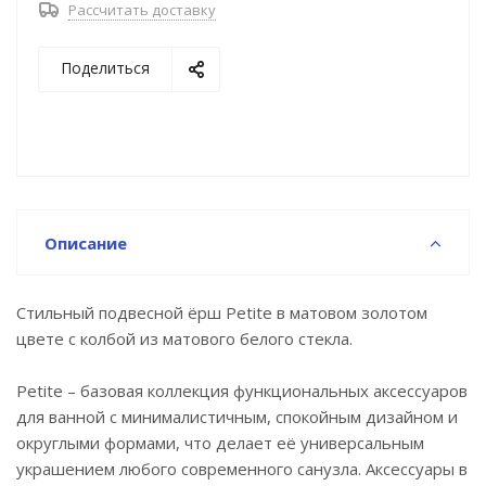
Рассчитать доставку
Имеет компактный размер, что экономит
пространство и упрощает уборку.
Поделиться
Щётка идеального размера для удобной уборки не
царапает унитаз. Износостойкая, устойчива к
агрессивным средствам.
Основной материал – нержавеющая сталь, что
позволяет эксплуатировать аксессуары во влажном
Описание
помещении ванной и даже в жёсткой воде на
протяжении длительного времени.
Стильный подвесной ёрш Petite в матовом золотом
Повышенная стойкость к бытовой химии и
цвете с колбой из матового белого стекла.
механическим повреждениям благодаря
надёжному PVD-покрытию.
Petite – базовая коллекция функциональных аксессуаров
для ванной с минималистичным, спокойным дизайном и
Уплотнительная прокладка надёжно фиксирует
округлыми формами, что делает её универсальным
колбу в держателе и предотвращает её
украшением любого современного санузла. Аксессуары в