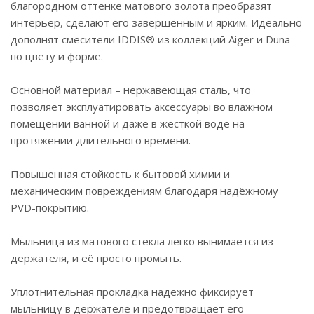
скрыты корпусом, что обеспечивает
благородном оттенке матового золота преобразят
привлекательный и аккуратный внешний вид.
интерьер, сделают его завершённым и ярким. Идеально
дополнят смесители IDDIS® из коллекций Aiger и Duna
Гарантия на аксессуары для ванной IDDIS® – 5 лет.
по цвету и форме.
Основной материал – нержавеющая сталь, что
позволяет эксплуатировать аксессуары во влажном
помещении ванной и даже в жёсткой воде на
протяжении длительного времени.
Повышенная стойкость к бытовой химии и
механическим повреждениям благодаря надёжному
PVD-покрытию.
Мыльница из матового стекла легко вынимается из
держателя, и её просто промыть.
Уплотнительная прокладка надёжно фиксирует
мыльницу в держателе и предотвращает его