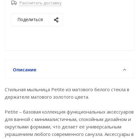
Рассчитать доставку
Основной материал – нержавеющая сталь, что
позволяет эксплуатировать аксессуары во влажном
Поделиться
помещении ванной и даже в жёсткой воде на
протяжении длительного времени.
Повышенная стойкость к бытовой химии и
механическим повреждениям благодаря
надёжному PVD-покрытию.
Описание
Мыльница из матового стекла легко вынимается из
держателя, и её просто промыть.
Стильная мыльница Petite из матового белого стекла в
Уплотнительная прокладка надёжно фиксирует
держателе матового золотого цвета.
мыльницу в держателе и предотвращает его
повреждение.
Petite – базовая коллекция функциональных аксессуаров
для ванной с минималистичным, спокойным дизайном и
Мыльница удобна в установке, монтаж не требует
округлыми формами, что делает её универсальным
профессиональных навыков. Крепёжные элементы
украшением любого современного санузла. Аксессуары в