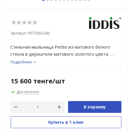
Артикул:
PETG0SGi42
Стильная мыльница Petite из матового белого
стекла в держателе матового золотого цвета.
Подробнее
Petite – базовая коллекция функциональных
аксессуаров для ванной с минималистичным,
15 600
тенге
/шт
спокойным дизайном и округлыми формами, что
делает её универсальным украшением любого
Достаточно
современного санузла. Аксессуары в благородном
оттенке матового золота преобразят интерьер,
В корзину
сделают его завершённым и ярким. Идеально
дополнят смесители IDDIS® из коллекций Aiger и
Купить в 1 клик
Duna по цвету и форме.