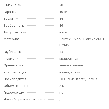
Ширина, см
70
Гарантия
10 лет
Вес, кг
14
Вес брутто, кг
16
Тип установки
в пол
Материал
Сантехнический акрил АБС +
ПММА
Глубина, см
43
Форма
квадратная
Ориентация
универсальная
Комплектация
ванна, ножки
Производитель
ООО "СибПласт", Россия
Обьем ванны, л
240
Гидромассаж
нет
Ножки/каркас в комплекте
да