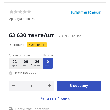
Артикул:
Com160
63 630
тенге
/шт
70 700
тенге
Экономия
7 070
тенге
До конца акции
Остаток
22
09
26
53
0
дня
час.
мин.
шт.
сек.
Нет в наличии
В корзину
Купить в 1 клик
Рассчитать доставку