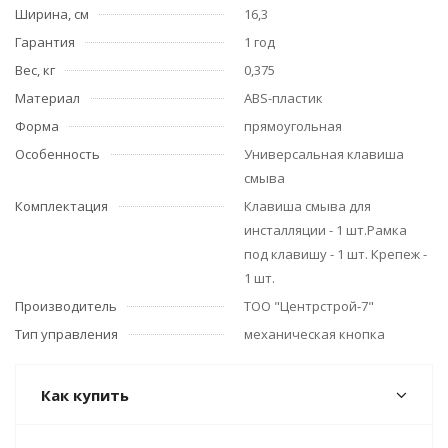
Ширина, см
16,3
Гарантия
1 год
Вес, кг
0,375
Материал
ABS-пластик
Форма
прямоугольная
Особенность
Универсальная клавиша
смыва
Комплектация
Клавиша смыва для
инсталляции - 1 шт.Рамка
под клавишу - 1 шт. Крепеж -
1 шт.
Производитель
ТОО "Центрстрой-7"
Тип управления
механическая кнопка
Как купить