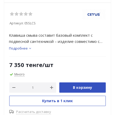
Артикул:
05SLCS
Клавиша смыва составит базовый комплект с
подвесной сантехникой – изделие совместимо с
моделью инсталляции Cetus, арт:007CS. Она легко
Подробнее
монтируется и снимается для удобного доступа к
крану открытия-закрытия воды и обслуживания
7 350
тенге
/шт
арматуры.
Технология двухрежимного смыва (малым или
Много
большим объемом) обеспечивает ощутимую
экономию потребления воды.
В корзину
Купить в 1 клик
Рассчитать доставку