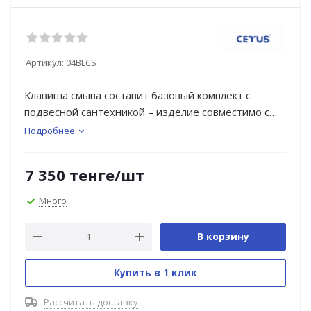
Артикул:
04BLCS
Клавиша смыва составит базовый комплект с
подвесной сантехникой – изделие совместимо с
моделью инсталляции Cetus, арт:007CS. Она легко
Подробнее
монтируется и снимается для удобного доступа к
крану открытия-закрытия воды и обслуживания
7 350
тенге
/шт
арматуры.
Технология двухрежимного смыва (малым или
Много
большим объемом) обеспечивает ощутимую
экономию потребления воды.
В корзину
Купить в 1 клик
Рассчитать доставку