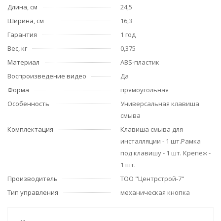
Длина, см
24,5
Ширина, см
16,3
Гарантия
1 год
Вес, кг
0,375
Материал
ABS-пластик
Воспроизведение видео
Да
Форма
прямоугольная
Особенность
Универсальная клавиша
смыва
Комплектация
Клавиша смыва для
инсталляции - 1 шт.Рамка
под клавишу - 1 шт. Крепеж -
1 шт.
Производитель
ТОО "Центрстрой-7"
Тип управления
механическая кнопка