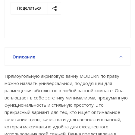
- широкий размерный ряд - возможность
Поделиться
подобрать понравившуюся модель под любой
размер ванной комнаты;
- универсальный дизайн - подойдет для любого
интерьера ванной комнаты;
- увеличенная купель - комфортное расположение
тела в ванне;
- гарантия 17 лет - качественный материал,
Описание
который прослужит долго;
Прямоугольную акриловую ванну MODERN по праву
можно назвать универсальной, подходящей для
размещения абсолютно в любой ванной комнате. Она
воплощает в себе эстетику минимализма, продуманную
функциональность и стильную простоту. Это
прекрасный вариант для тех, кто ищет оптимальное
сочетание цены, качества и долговечности в ванной,
которая максимально удобна для ежедневного
использования всей семьей. Ванна представлена в