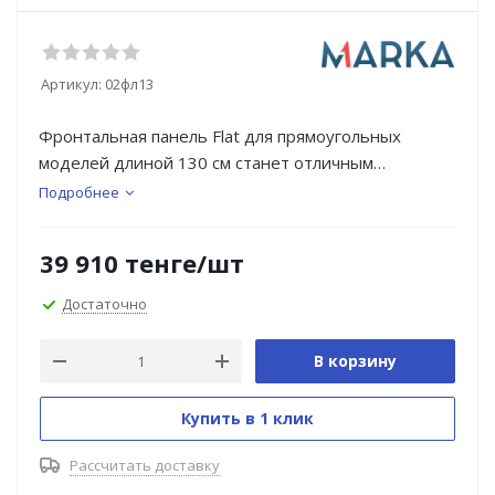
Артикул:
02фл13
Фронтальная панель Flat для прямоугольных
моделей длиной 130 см станет отличным
дополнением для ванны, которое создаст
Подробнее
минималистичный образ и обеспечивая
практичность ухода благодаря абсолютно ровной
39 910
тенге
/шт
поверхности панели. Панель легко монтируется и
снимается, что позволяет без труда получить
Достаточно
доступ к пространству под ванной в любой момент.
В корзину
Купить в 1 клик
Рассчитать доставку