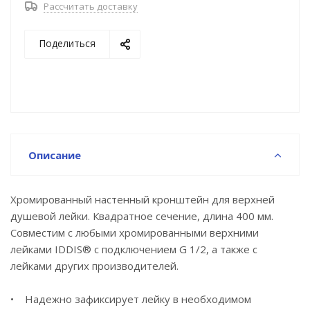
Рассчитать доставку
• Кронштейн прослужит долго благодаря корпусу
из прочной латуни, стойкой к коррозии, резким
Поделиться
изменениям давления и перепадам температуры
воды.
• Хромированное покрытие устойчиво к
появлению царапин и потускнению (при должном
уходе). На протяжении многих лет оно будет
выглядеть как новое.
Описание
Гарантия на душевые аксессуары IDDIS® – 3 года.
Хромированный настенный кронштейн для верхней
душевой лейки. Квадратное сечение, длина 400 мм.
Совместим с любыми хромированными верхними
лейками IDDIS® с подключением G 1/2, а также с
лейками других производителей.
• Надежно зафиксирует лейку в необходимом