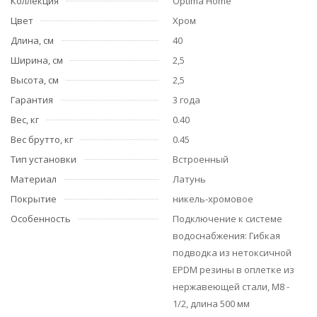
Коллекция
Optima Home
Цвет
Хром
Длина, см
40
Ширина, см
2,5
Высота, см
2,5
Гарантия
3 года
Вес, кг
0.40
Вес брутто, кг
0.45
Тип установки
Встроенный
Материал
Латунь
Покрытие
никель-хромовое
Особенность
Подключение к системе
водоснабжения: Гибкая
подводка из нетоксичной
EPDM резины в оплетке из
нержавеющей стали, М8 -
1/2, длина 500 мм