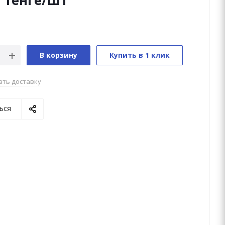
0
тенге
/шт
В корзину
Купить в 1 клик
ать доставку
ься