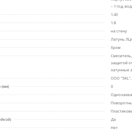
– 1 год, в
1.43
1.8
на стену
Латунь ЛЦ4
Хром
Смеситель,
защитой от
латунные э
ООО "SKL",
 (мм)
0
Однозахв
Поворотн
Пластиков
ейкой)
Да
Нет