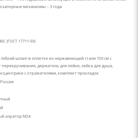
одозапорные механизмы – 3 года
0C (ГОСТ 17711-93)
 гибкий шланг в оплетке из нержавеющей стали 150 см с
 перекручивания, держатель для лейки, лейка для душа,
ксцентрики с отражателями, комплект прокладок
 Россия
атный
ый
ый аэратор M24