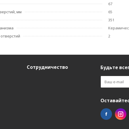
67
верстий, мм
65
351
ханизма
Керамичес
 отверстий
2
Сотрудничество
Будьте всег
Оставайтес