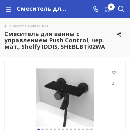
Смеситель для ванны с управлением Push Control, чер. мат., Shelfy IDDIS, SHEBLBTi02WA купить в Алматы с доставкой по Казахстану, цены
0
Смесители для ванны
Смеситель для ванны с
управлением Push Control, чер.
мат., Shelfy IDDIS, SHEBLBTi02WA