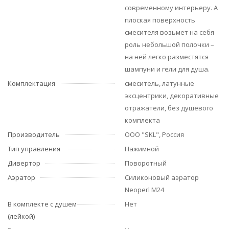
современному интерьеру. А
плоская поверхность
смесителя возьмет на себя
роль небольшой полочки –
на ней легко разместятся
шампуни и гели для душа.
Комплектация
смеситель, латунные
эксцентрики, декоративные
отражатели, без душевого
комплекта
Производитель
ООО "SKL", Россия
Тип управления
Нажимной
Дивертор
Поворотный
Аэратор
Силиконовый аэратор
Neoperl M24
В комплекте с душем
Нет
(лейкой)