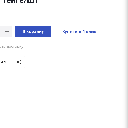
0
тенге
/шт
В корзину
Купить в 1 клик
ать доставку
ься