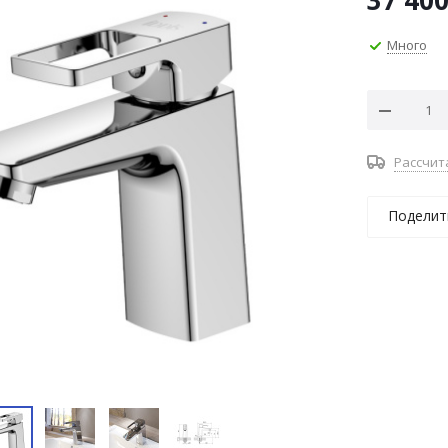
37 40
Много
Рассчит
Поделит