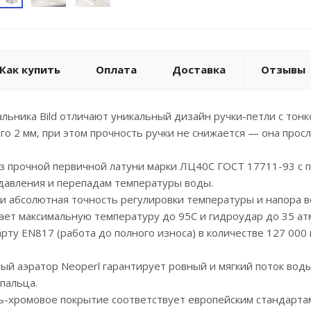
Как купить
Оплата
Доставка
Отзывы
льника Bild отличают уникальный дизайн ручки-петли с то
его 2 мм, при этом прочность ручки не снижается — она прос
из прочной первичной латуни марки ЛЦ40С ГОСТ 17711-93 с
давления и перепадам температуры воды.
 и абсолютная точность регулировки температуры и напора 
ает максимальную температуру до 95С и гидроудар до 35 а
рту EN817 (работа до полного износа) в количестве 127 000 
ый аэратор Neoperl гарантирует ровный и мягкий поток воды 
пальца.
ь-хромовое покрытие соответствует европейским стандартам