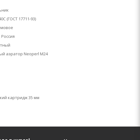
ьник
0C (ГОСТ 17711-93)
омовое
 Россия
атный
ый аэратор Neoperl M24
кий картридж 35 мм