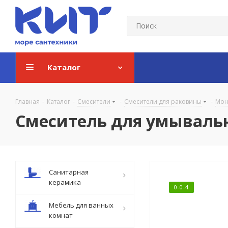
Каталог
Главная
-
Каталог
-
Смесители
-
Смесители для раковины
-
Мон
Смеситель для умывальник
Санитарная
керамика
0-0-4
Мебель для ванных
комнат