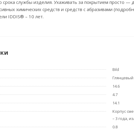
го срока службы изделия. Ухаживать за покрытием просто —
сивных химических средств и средств с абразивами (подробн
ели IDDIS® – 10 лет.
ики
Bild
Глянцевый
14.6
4.7
14.1
Корпус сме
– 3 года, 
0.8