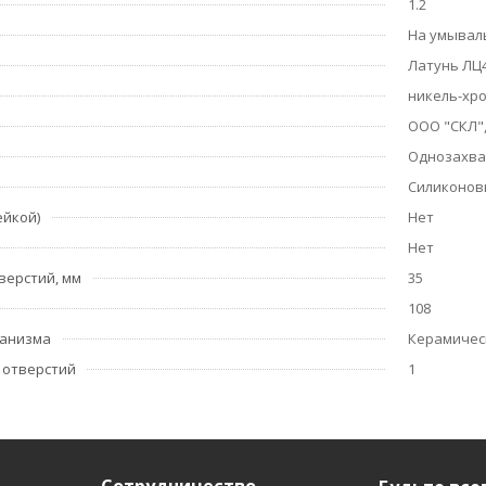
1.2
На умывал
Латунь ЛЦ4
никель-хр
ООО "СКЛ",
Однозахв
Силиконов
ейкой)
Нет
Нет
верстий, мм
35
108
ханизма
Керамичес
 отверстий
1