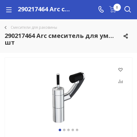
290217464 Arc смеситель для умывальника, поворотный излив 186 мм (черный), шт купить в Алматы с доставкой по Казахстану, цены
0
Смесители для раковины
290217464 Arc смеситель для умывальн
шт