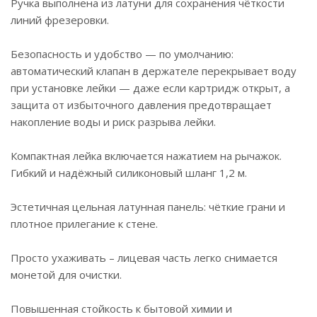
покрытие устойчиво к потускнению (при должном
Ручка выполнена из латуни для сохранения чёткости
уходе).
линий фрезеровки.
Duna – там, где функциональность встречается с
Безопасность и удобство — по умолчанию:
красотой.
автоматический клапан в держателе перекрывает воду
при установке лейки — даже если картридж открыт, а
Гарантия на смесители IDDIS® – 10 лет, на
защита от избыточного давления предотвращает
душевые аксессуары – 3 года.
накопление воды и риск разрыва лейки.
Компактная лейка включается нажатием на рычажок.
Гибкий и надёжный силиконовый шланг 1,2 м.
Эстетичная цельная латунная панель: чёткие грани и
плотное прилегание к стене.
Просто ухаживать – лицевая часть легко снимается
монетой для очистки.
Повышенная стойкость к бытовой химии и