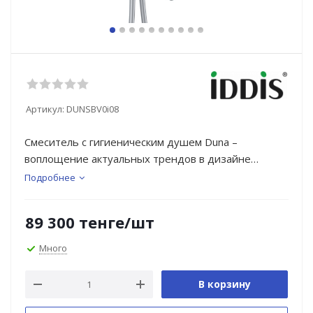
Артикул:
DUNSBV0i08
Смеситель с гигиеническим душем Duna –
воплощение актуальных трендов в дизайне
смесителей в безупречном исполнении:
Подробнее
фрезеровка, изысканная ручка-петля, модные
цвета и фактуры.
89 300
тенге
/шт
Ручка выполнена из латуни для сохранения
Много
чёткости линий фрезеровки.
В корзину
Безопасность и удобство — по умолчанию:
автоматический клапан в держателе перекрывает