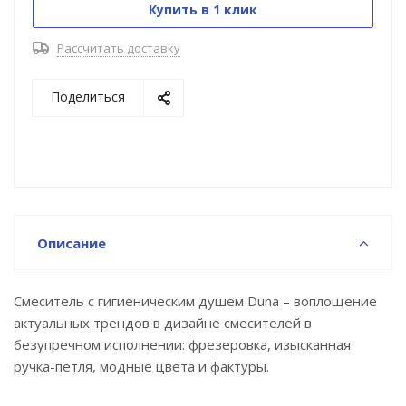
Купить в 1 клик
воду при установке лейки — даже если картридж
открыт, а защита от избыточного давления
Рассчитать доставку
предотвращает накопление воды и риск разрыва
лейки.
Поделиться
Компактная лейка включается нажатием на
рычажок. Гибкий и надёжный силиконовый шланг
1,2 м.
Эстетичная цельная латунная панель: чёткие грани
и плотное прилегание к стене.
Описание
Просто ухаживать – лицевая часть легко снимается
монетой для очистки.
Смеситель с гигиеническим душем Duna – воплощение
актуальных трендов в дизайне смесителей в
Повышенная стойкость к бытовой химии и
безупречном исполнении: фрезеровка, изысканная
механическим повреждениям благодаря
ручка-петля, модные цвета и фактуры.
надёжному PVD-покрытию. Или Хромированное