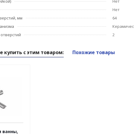
ейкой)
Нет
Нет
верстий, мм
64
ханизма
Керамичес
 отверстий
2
е купить с этим товаром:
Похожие товары
 ванны,