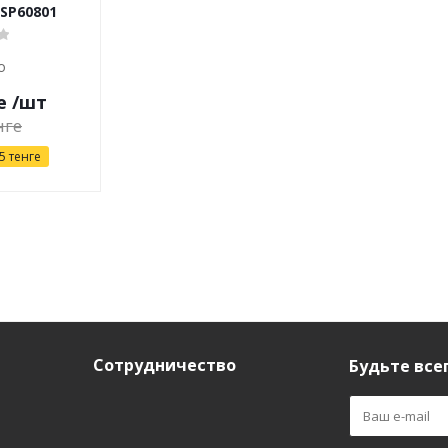
CSP60801
о
е
/шт
нге
5
тенге
Сотрудничество
Будьте всег