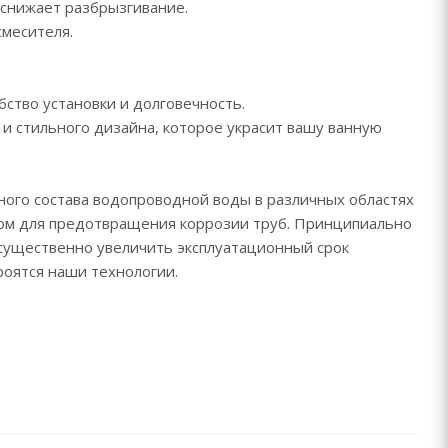
 снижает разбрызгивание.
ья, обработки, полировки и гальванизации изделий
смесителя.
 существенно увеличить эксплуатационный срок
 CETUS. Долговечность и экологичность – вот
на котором строятся наши технологии.
бство установки и долговечность.
 и стильного дизайна, которое украсит вашу ванную
 предоставляется гарантия:
месителя - 5 лет;
тующие - 1 год.
ного состава водопроводной воды в различных областях
ором для предотвращения коррозии труб. Принципиально
 существенно увеличить эксплуатационный срок
роятся наши технологии.