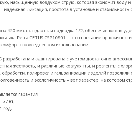
гкую, насыщенную воздухом струю, которая экономит воду и
методы лит
 – надежная фиксация, простота в установке и стабильность 
позволили
смесителей
характер, 
ина 450 мм): стандартная подводка 1/2, обеспечивающая удо
льника Petra CETUS CSP10801 – это сочетание практичности
На изделия
 комфорт в повседневном использовании.
на корпус с
на комплек
разработана и адаптирована с учетом достаточно агрессив
енная жесткость, и различные коагулянты, и реагенты с хл
 обработки, полировки и гальванизации изделий позволили
олговечность и экологичность – вот характер, на котором ст
вляется гарантия:
 5 лет;
1 год.