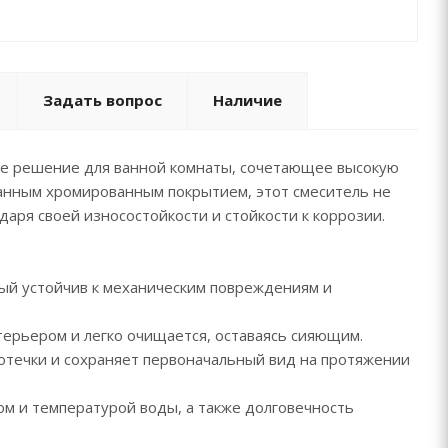
сть благодаря стойкости к износу.
оздает мягкую, насыщенную воздухом струю,
ономит воду и снижает разбрызгивание.
ния: гайка – надежная фиксация, простота в
и стабильность смесителя.
Задать вопрос
Наличие
ция:
ное решение для ванной комнаты, сочетающее высокую
водка (длина 450 мм): стандартная подводка 1/2,
анным хромированным покрытием, этот смеситель не
ющая удобство установки и долговечность.
даря своей износостойкости и стойкости к коррозии.
для умывальника Petra CETUS CSP10801 – это
практичности и стильного дизайна, которое украсит
ую комнату и обеспечит комфорт в повседневном
ый устойчив к механическим повреждениям и
нии.
терьером и легко очищается, оставаясь сияющим.
 ТМ CETUS разработана и адаптирована с учетом
течки и сохраняет первоначальный вид на протяжении
 агрессивного состава водопроводной воды в
областях страны. Это и повышенная жесткость, и
ом и температурой воды, а также долговечность
коагулянты, и реагенты с хлором для
щения коррозии труб. Принципиально новые