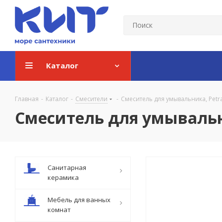
Каталог
Главная
-
Каталог
-
Смесители
-
Смеситель для умывальника, Petra
Смеситель для умывальни
Санитарная
керамика
Мебель для ванных
комнат