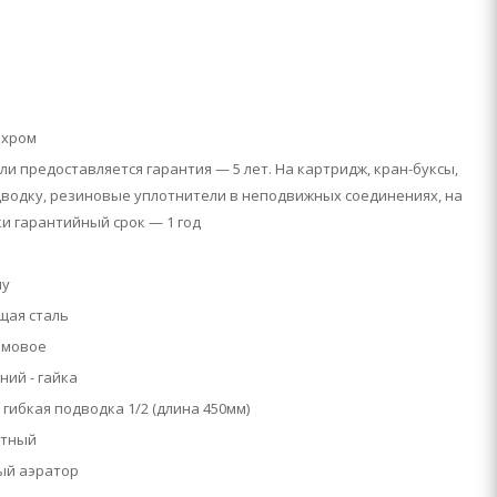
 хром
ли предоставляется гарантия — 5 лет. На картридж, кран-буксы,
водку, резиновые уплотнители в неподвижных соединениях, на
и гарантийный срок — 1 год
ну
ая сталь
омовое
ний - гайка
 гибкая подводка 1/2 (длина 450мм)
атный
ый аэратор