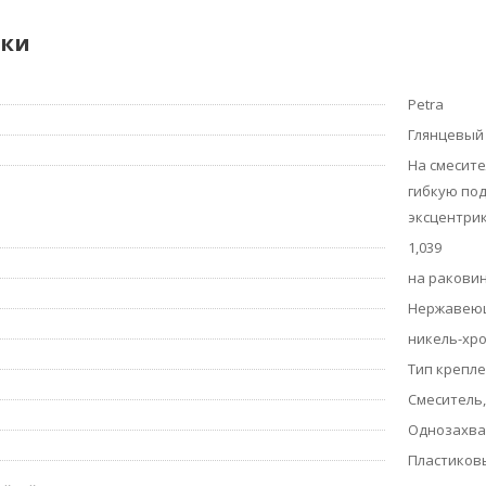
ики
Petra
Глянцевый
На смесите
гибкую под
эксцентрик
1,039
на ракови
Нержавеющ
никель-хр
Тип крепле
Смеситель,
Однозахв
Пластиков