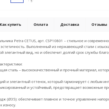
долговечно
Аэратор: с
которая эк
Тип крепле
установке 
Как купить
Оплата
Доставка
Отзывы
Комплекта
льника Petra CETUS, арт. CSP10801 – стильное и современ
Гибкая под
 эстетичность. Выполненный из нержавеющей стали с изыск
обеспечива
ой элегантный вид, но и обеспечит долгий срок службы благо
Смеситель 
сочетание 
актеристики:
вашу ванн
щая сталь – высококачественный и прочный материал, котор
использова
щий и элегантный оттенок, который гармонирует с любым ин
Продукция
фиксированный и устойчивый, предотвращает возможные про
достаточно
различных 
дж (Ø35): обеспечивает плавное и точное управление напор
различные 
к износу.
предотвра