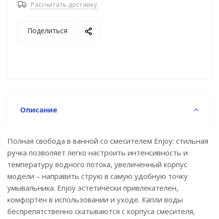
Рассчитать доставку
семьей из трех человек.
• Оптимальная толщина никель-хромового
Поделиться
покрытия защищает смесители и душевые
аксессуары Milardo® от образования трещин и
сколов, продлевая срок их службы.
• Гарантия на смеситель Milardo® – 7 лет, на
картридж – 3 года.
Описание
Полная свобода в ванной со смесителем Enjoy: стильная
ручка позволяет легко настроить интенсивность и
температуру водного потока, увеличенный корпус
модели – направить струю в самую удобную точку
умывальника. Enjoy эстетически привлекателен,
комфортен в использовании и уходе. Капли воды
беспрепятственно скатываются с корпуса смесителя,