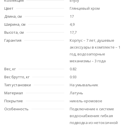
Коллекция
Enjoy
Цвет
Глянцевый хром
Длина, см
17
Ширина, см
4,9
Высота, см
17,7
Гарантия
Корпус – 7 лет, душевые
аксессуары в комплекте – 1
год, водозапорные
механизмы – 3 года
Вес, кг
0.82
Вес брутто, кг
0.93
Тип установки
На умывальник
Материал
Латунь
Покрытие
никель-хромовое
Особенность
Подключение к системе
водоснабжения: гибкая
подводка из нетоксичной