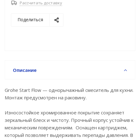
Рассчитать доставку
Четыре составляющие бренда, лежащие в основе
производства изделий GROHE. Устанавливаются
Поделиться
самые высокие стандарты, чтобы обеспечить
непревзойденное удовольствие каждый раз, когда
Вы включаете смеситель GROHE или принимаете
душ.
Монтаж на одно отверстие, металлический рычаг
GROHE Longlife ES.
Описание
Керамический картридж 28 мм с
энергосберегающей функцией (подача холодной
воды при центральном положении рычага).
Grohe Start Flow — однорычажный смеситель для кухни.
GROHE StarLight хромированная поверхность.
Монтаж предусмотрен на раковину.
GROHE EcoJoy 5,7 л/мин система быстрого
монтажа.
Износостойкое хромированное покрытие сохраняет
Сливной гарнитур.
зеркальный блеск и чистоту. Прочный корпус устойчив к
Гибкая подводка.
механическим повреждениям. Оснащен картриджем,
который позволяет выдерживать перепады давления. В