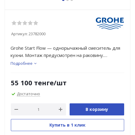
Артикул:
23782000
Grohe Start Flow — однорычажный смеситель для
кухни. Монтаж предусмотрен на раковину.
Подробнее
Износостойкое хромированное покрытие
сохраняет зеркальный блеск и чистоту. Прочный
55 100
тенге
/шт
корпус устойчив к механическим
повреждениям. Оснащен картриджем, который
Достаточно
позволяет выдерживать перепады давления. В
смесителе предусмотрен аэратор для ограничения
В корзину
потока воды, что позволяет предотвратить
появление брызг.
Купить в 1 клик
Дизайн, качество, технологии и экологичность.