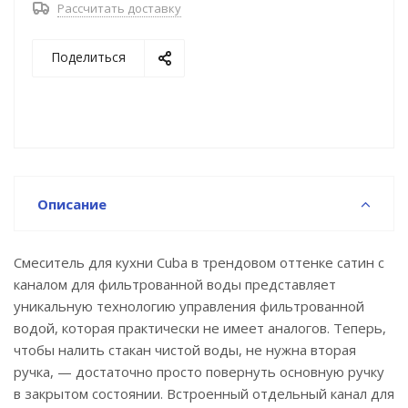
Рассчитать доставку
Высокий поворотный излив делает смеситель
Поделиться
более практичным.
Надежный корпус из прочной латуни с
пониженным содержанием свинца — стойкий к
коррозии, резким изменениям давления и
перепадам температуры воды.
Описание
Плавный ход ручки и абсолютная точность
регулировки температуры и напора воды — за счет
качественного керамического картриджа Softap.
Смеситель для кухни Cuba в трендовом оттенке сатин с
каналом для фильтрованной воды представляет
Гарантия на смесители IDDIS® – 10 лет.
уникальную технологию управления фильтрованной
водой, которая практически не имеет аналогов. Теперь,
чтобы налить стакан чистой воды, не нужна вторая
ручка, — достаточно просто повернуть основную ручку
в закрытом состоянии. Встроенный отдельный канал для