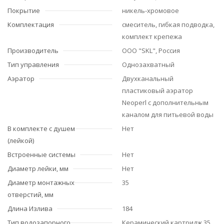
Покрытие
никель-хромовое
Комплектация
смеситель, гибкая подводка,
комплект крепежа
Производитель
ООО "SKL", Россия
Тип управления
Однозахватный
Аэратор
Двухканальный
пластиковый аэратор
Neoperl с дополнительным
каналом для питьевой воды
В комплекте с душем
Нет
(лейкой)
Встроенные системы
Нет
Диаметр лейки, мм
Нет
Диаметр монтажных
35
отверстий, мм
Длина Излива
184
Тип водозапорного
Керамический картридж 35