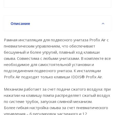
надежно фиксируют его и обеспечивают
дополнительную защиту рамы от механического
воздействия.
Фиксаторы и пружины пневматических трубок
Описание
служат для их надежной фиксации внутри бачка,
препятствуя преждевременному износу и
перегибу.
Рамная инсталляция для подвесного унитаза Profix Air с
пневматическим управлением, что обеспечивает
Гарантия на инсталляции IDDIS® – 10 лет.
бесшумный и более упругий, плавный ход клавиши
смыва. Совместима с любыми унитазами. В комплекте все
необходимое для самостоятельной установки и
подсоединения подвесного унитаза. К инсталляции
Profix Air подходят только клавиши IDDIS® Profix Air.
Механизм работает за счет подачи сжатого воздуха: при
нажатии на клавишу помпа распределяет сжатый воздух
по системе трубок, запуская сливной механизм.
Более гибкая настройка смыва за счет пневматического
управления – 6 регулировок частичного и 12