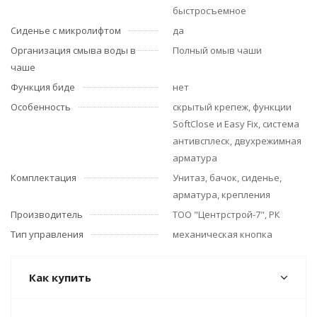
быстросъемное
Сиденье с микролифтом
да
Организация смыва воды в
Полный омыв чаши
чаше
Функция биде
нет
Особенность
скрытый крепеж, функции
SoftClose и Easy Fix, система
антивсплеск, двухрежимная
арматура
Комплектация
Унитаз, бачок, сиденье,
арматура, крепления
Производитель
ТОО "Центрстрой-7", РК
Тип управления
механическая кнопка
Как купить