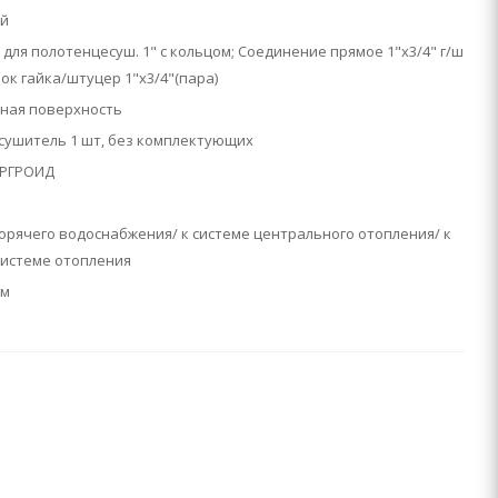
й
для полотенцесуш. 1" с кольцом; Соединение прямое 1"х3/4" г/ш
лок гайка/штуцер 1"х3/4"(пара)
ная поверхность
сушитель 1 шт, без комплектующих
АРГРОИД
горячего водоснабжения/ к системе центрального отопления/ к
системе отопления
тм