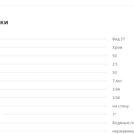
ики
Вид 37
Хром
50
2.5
50
7 лет
3.04
3.04
на стену
1"
Водяные п
нержавеюща