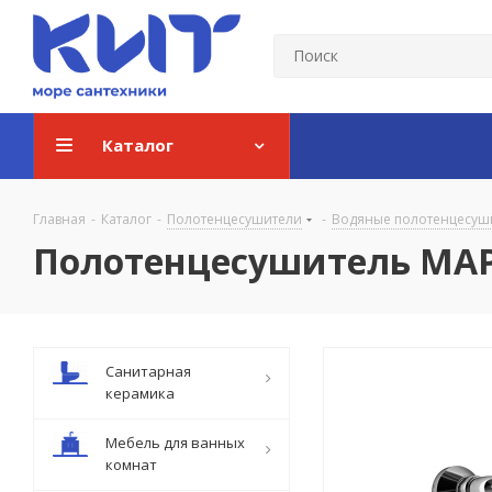
Каталог
Главная
-
Каталог
-
Полотенцесушители
-
Водяные полотенцесуш
Полотенцесушитель МАРГ
Санитарная
керамика
Мебель для ванных
комнат