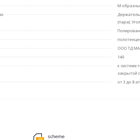
М-образны
но
Держатель 
(пара); Уго
Полирован
полотенце
ООО ТД М
140
к системе 
закрытой 
от 3 до 8 а
scheme