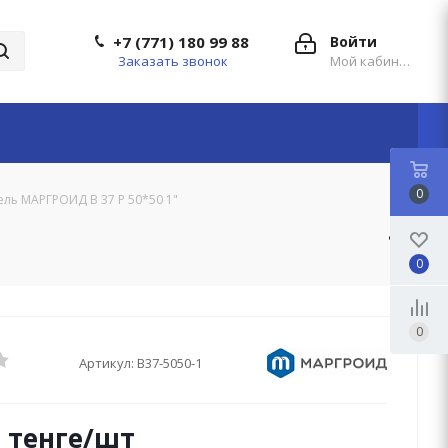
+7 (771) 180 99 88
Войти
Заказать звонок
Мой кабинет
0
ль МАРГРОИД В 37 Р 50*50 1"
0
0
Артикул:
В37-5050-1
0
тенге
/шт