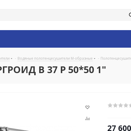
ители
-
Водяные полотенцесушители М-образные
-
Полотенцесушите
РОИД В 37 Р 50*50 1"
27 60