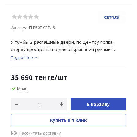
Артикул:
ELR50T-CETUS
У тумбы 2 распашные двери, по центру полка,
сверху пространство для открывания руками.
Каждая дверь имеет 1 петлю с доводчиком, 1
Подробнее
простую.
Тумба стоит на 2 металлических опорах и 1
35 690
тенге
/шт
пластиковой.
Корпус ЛДСП "Чёрный шагрень" 16 мм, фасады и
Мало
коромысло - МДФ 16 мм в плёнке ПВХ белого
цвета.
В корзину
Купить в 1 клик
Рассчитать доставку