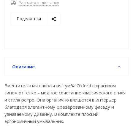
Рассчитать доставку
• Хромированные ножки и ручки дополняют цвет
фасада и сочетаются с дизайном одноименных
Поделиться
смесителей IDDIS® и смесителей в стиле ретро.
Несложно подобрать все необходимое для
создания гармоничного интерьера.
• Поверхность фасадов бархатистая, приятная на
ощупь. Это ощущение создает полуматовая
полимерная эмаль с эффектом soft touch.
• Фурнитура рассчитана на 30 000 открываний –
Описание
это более 10 лет исправной работы.
Гарантия на мебель IDDIS® – 3 года.
Вместительная напольная тумба Oxford в красивом
синем оттенке – модное сочетание классического стиля
и стиля ретро. Она органично впишется в интерьер
благодаря элегантному фрезерованному фасаду и
узнаваемому дизайну. В комплекте плоский
эргономичный умывальник.