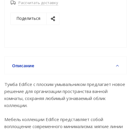
Рассчитать доставку
невероятно удобное решение для тех, кому нужна
модель с увеличенной вместительностью для
Поделиться
хранения тяжелых предметов: больших пакетов со
стиральным порошком и емкостей с бытовой
химией.
Входящий в комплект умывальник (арт.
0108000i28) из качественного фарфора отличается
высокой прочностью и простотой в уходе – он не
Описание
задерживает загрязнения и неприятные запахи,
надолго сохраняя первозданную белизну.
Тумба Edifice с плоским умывальником предлагает новое
Фурнитура мебели IDDIS® рассчитана на 30 тысяч
решение для организации пространства ванной
открываний, что составляет более 10 лет
комнаты, сохраняя любимый узнаваемый облик
исправной работы.
коллекции.
Гарантия на мебель IDDIS® – 3 года.
Мебель коллекции Edifice представляет собой
воплощение современного минимализма: мягкие линии