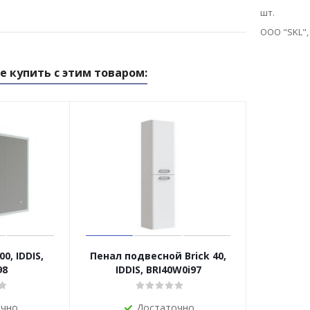
шт.
ООО "SKL",
е купить с этим товаром:
0, IDDIS,
Пенал подвесной Brick 40,
98
IDDIS, BRI40W0i97
очно
Достаточно