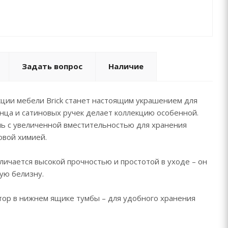
мебели IDDIS® рассчитана на 30 тысяч открываний,
ляет более 10 лет исправной работы.
а мебель IDDIS® – 3 года.
Задать вопрос
Наличие
ции мебели Brick станет настоящим украшением для
янца и сатиновых ручек делает коллекцию особенной.
ль с увеличенной вместительностью для хранения
овой химией.
личается высокой прочностью и простотой в уходе – он
ую белизну.
тор в нижнем ящике тумбы – для удобного хранения