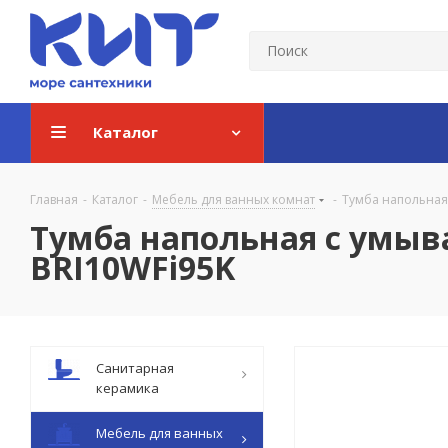
Каталог
Главная
-
Каталог
-
Мебель для ванных комнат
-
Тумба напольная с
Тумба напольная с умывал
BRI10WFi95K
Санитарная
керамика
Мебель для ванных