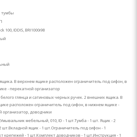
й
 тумбы
П
ck 100, IDDIS, BRI1000i98
ный
ьный
ящика. В верхнем ящике расположен ограничитель под сифон, в
ике - перекатной организатор
белого глянца и сатиновых черных ручек. 2 внешних ящика. В
ике расположен ограничитель под сифон, в нижнем ящике -
й организатор, доводчики
 Умывальник мебельный, 010, ID - 1 шт.Тумба - 1 шт. Ящик - 2
 2 шт.Вкладной ящик - 1 шт.Ограничитель под сифон - 1
т крепежей - 1 шт.Комплект доводчиков - 1 шт.Инструкция - 1