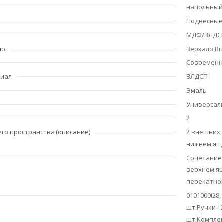
напольны
Подвесные
МДФ/ВЛДС
но
Зеркало Bri
Современ
риал
ВЛДСП
Эмаль
Универсал
2
го пространства (описание)
2 внешних 
нижнем ящ
Сочетание 
верхнем ящ
перекатно
0101000i28,
шт.Ручки -
шт.Комплек