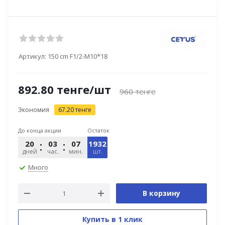
Артикул:
150 cm F1/2-M10*18
892.80
тенге
/шт
960
тенге
Экономия
67.20
тенге
До конца акции
Остаток
20
03
07
1932
30
дней
час.
мин.
шт.
сек.
Много
В корзину
Купить в 1 клик