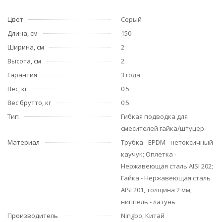
Цвет
Серый
Длина, см
150
Ширина, см
2
Высота, см
2
Гарантия
3 года
Вес, кг
0.5
Вес брутто, кг
0.5
Тип
Гибкая подводка для
смесителей гайка/штуцер
Материал
Трубка - EPDM - нетоксичный
каучук; Оплетка -
Нержавеющая сталь AISI 202;
Гайка - Нержавеющая сталь
AISI 201, толщина 2 мм;
ниппель - латунь
Производитель
Ningbo, Китай