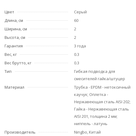
Цвет
Серый
Длина, см
60
Ширина, см
2
Высота, см
2
Гарантия
3 года
Вес, кг
0.3
Вес брутто, кг
0.3
Тип
Гибкая подводка для
смесителей гайка/штуцер
Материал
Трубка - EPDM - нетоксичный
каучук; Оплетка -
Нержавеющая сталь AISI 202;
Гайка - Нержавеющая сталь
AISI 201, толщина 2 мм;
ниппель - латунь
Производитель
Ningbo, Китай