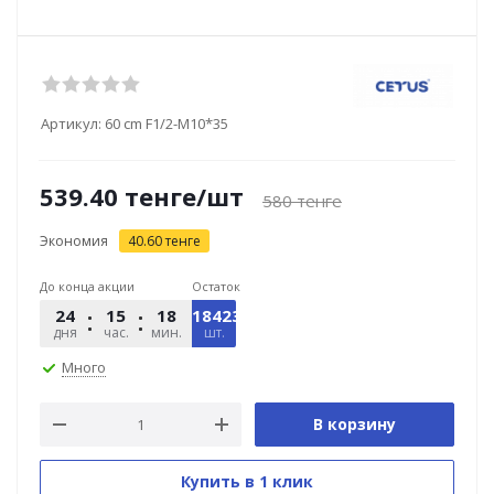
Артикул:
60 cm F1/2-M10*35
539.40
тенге
/шт
580
тенге
Экономия
40.60
тенге
До конца акции
Остаток
24
15
18
18423
58
дня
час.
мин.
шт.
сек.
Много
В корзину
Купить в 1 клик