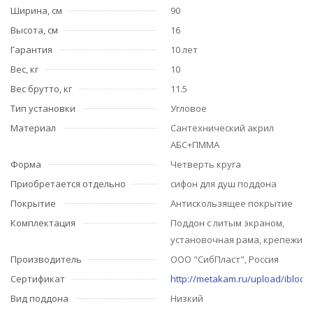
Ширина, см
90
Высота, см
16
Гарантия
10 лет
Вес, кг
10
Вес брутто, кг
11.5
Тип установки
Угловое
Материал
Сантехнический акрил
АБС+ПММА
Форма
Четверть круга
Приобретается отдельно
сифон для душ поддона
Покрытие
Антискользящее покрытие
Комплектация
Поддон с литым экраном,
установочная рама, крепежи
Производитель
ООО "СибПласт", Россия
Сертификат
http://metakam.ru/upload/iblock/
Вид поддона
Низкий