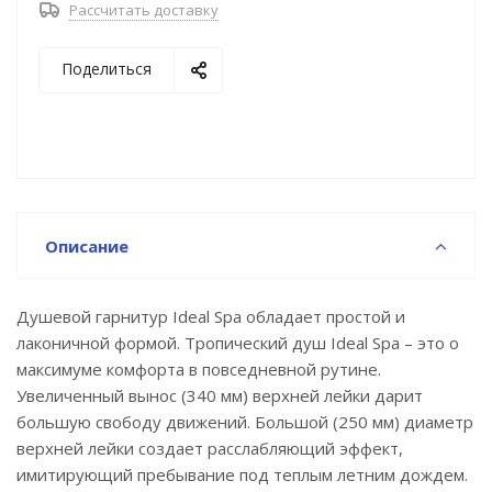
Рассчитать доставку
такой смеситель прослужит дольше и сохранит
свой первоначальный внешний вид.
Поделиться
• Гарантия на душевые гарнитуры и душевые
аксессуары Milardo® – 1 год.
Описание
Душевой гарнитур Ideal Spa обладает простой и
лаконичной формой. Тропический душ Ideal Spa – это о
максимуме комфорта в повседневной рутине.
Увеличенный вынос (340 мм) верхней лейки дарит
большую свободу движений. Большой (250 мм) диаметр
верхней лейки создает расслабляющий эффект,
имитирующий пребывание под теплым летним дождем.