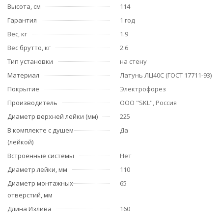
Высота, см
114
Гарантия
1 год
Вес, кг
1.9
Вес брутто, кг
2.6
Тип установки
на стену
Материал
Латунь ЛЦ40C (ГОСТ 17711-93)
Покрытие
Электрофорез
Производитель
ООО "SKL", Россия
Диаметр верхней лейки (мм)
225
В комплекте с душем
Да
(лейкой)
Встроенные системы
Нет
Диаметр лейки, мм
110
Диаметр монтажных
65
отверстий, мм
Длина Излива
160