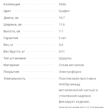
Коллекция
Slide
Цвет
Графит
Длина, см
10.7
Ширина, см
11.6
Высота, см
7.1
Гарантия
5 лет
Вес, кг
0.4
Вес брутто, кг
0.51
Тип установки
Шурупы
Материал
Сплав металлов
Покрытие
Электрофорез
Уникальность
Пластиковая проставка
AntiSlip между
металлической частью и
стеклянной надежно
фиксирует изделие,
предохраняя его от падения.