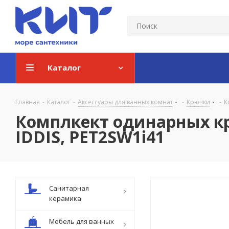
Каталог
Главная
-
Каталог
-
Аксессуары для ванных комнат
-
Крючки
-
К
Комплкект одинарных кр
IDDIS, PET2SW1i41
Санитарная
керамика
Мебель для ванных