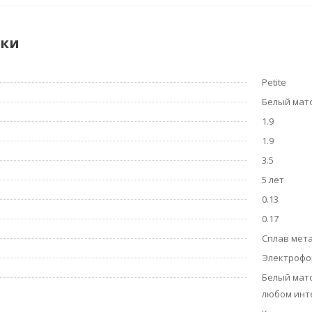
ики
Petite
Белый мат
1.9
1.9
3.5
5 лет
0.13
0.17
Сплав мет
Электрофо
Белый мато
любом инт