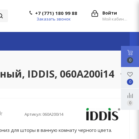
+7 (771) 180 99 88
Войти
Заказать звонок
Мой кабинет
0
ный, IDDIS, 060A200i14
0
0
Артикул:
060A200i14
рниз для шторы в ванную комнату черного цвета.