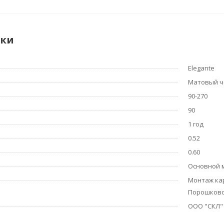
ики
Elegante
Матовый 
90-270
90
1 год
0.52
0.60
Основной 
Монтаж кар
Порошково
ООО "СКЛ"