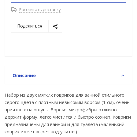
• Благодаря современным влагостойким
Рассчитать доставку
материалам и качественной обработке краев
коврики не потеряют яркости красок, не
Поделиться
обветшают и надолго останутся
привлекательными как в день покупки.
• Несложно ухаживать: разрешена деликатная
стирка при температуре до 40°С с жидким моющим
средством; не сушить на батарее, избегать
солнечных лучей.
Описание
Гарантия на текстильные аксессуары IDDIS® – 1
год.
Набор из двух мягких ковриков для ванной стильного
серого цвета с плотным невысоким ворсом (1 см), очень
приятных на ощупь. Ворс из микрофибры отлично
держит форму, легко чистится и быстро сохнет. Коврики
предназначены для ванной и для туалета (маленький
коврик имеет вырез под унитаз).