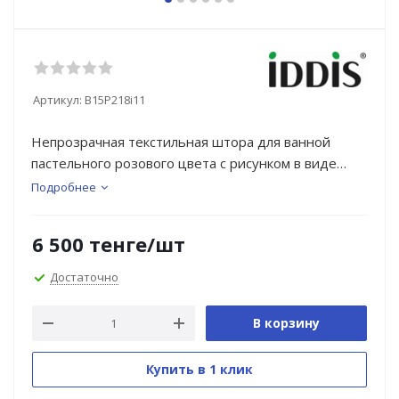
Артикул:
B15P218i11
Непрозрачная текстильная штора для ванной
пастельного розового цвета с рисунком в виде
цветочного венка.
Подробнее
• Изготовлена из износостойкого полиэстера с
6 500
тенге
/шт
водоотталкивающей пропиткой – при попадании на
ткань вода не впитывается, а скатывается каплями.
Достаточно
• В комплекте 12 колец О-формы из прозрачного
пластика.
В корзину
• По верхнему краю расположены 12 прозрачных
пластиковых люверсов.
Купить в 1 клик
• Штора имеет утяжеляющую нить по нижнему
краю, которая позволяет избежать задирания