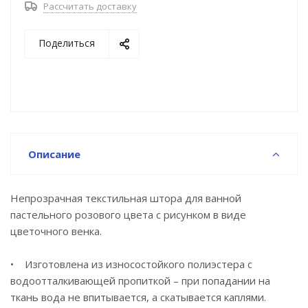
Рассчитать доставку
ткани.
• Легко ухаживать: шторку для ванной комнаты
Поделиться
можно стирать в стиральной машине в деликатном
режиме и гладить утюгом на минимальной
температуре.
Гарантия на текстильные аксессуары IDDIS® – 1
год.
Описание
Непрозрачная текстильная штора для ванной
пастельного розового цвета с рисунком в виде
цветочного венка.
• Изготовлена из износостойкого полиэстера с
водоотталкивающей пропиткой – при попадании на
ткань вода не впитывается, а скатывается каплями.