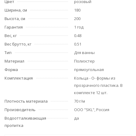
Цвет
розовый
Ширина, см
180
Высота, см
200
Гарантия
1 год
Вес, кг
0.48
Вес брутто, кг
0.51
Тип
Для ванны
Материал
Полиэстер
Форма
прямоугольная
Комплектация
Кольца - О- формы из
прозрачного пластика. В
комплекте 12 шт.
Плотность материала
70 г/м
Производитель
ООО "SKL", Россия
Водоотталкивающая
да
пропитка